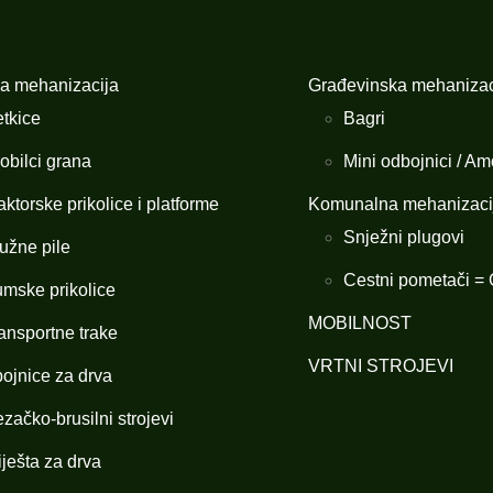
a mehanizacija
Građevinska mehanizac
tkice
Bagri
obilci grana
Mini odbojnici / Amo
aktorske prikolice i platforme
Komunalna mehanizaci
Snježni plugovi
užne pile
Cestni pometači = C
mske prikolice
MOBILNOST
ansportne trake
VRTNI STROJEVI
ojnice za drva
začko-brusilni strojevi
iješta za drva