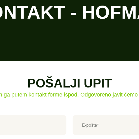
NTAKT - HOF
POŠALJI UPIT
am ga putem kontakt forme ispod. Odgovoreno javit ćemo 