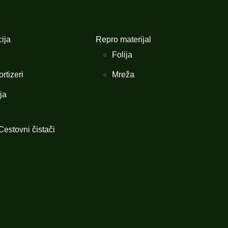
ija
Repro materijal
Folija
rtizeri
Mreža
ja
estovni čistači