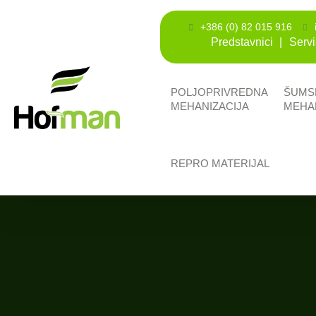
+386 (0) 82 015 916
Predstavnici
Servi
POLJOPRIVREDNA
ŠUMS
MEHANIZACIJA
MEHA
REPRO MATERIJAL