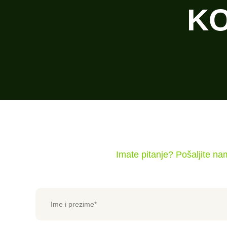
KO
Imate pitanje? Pošaljite n