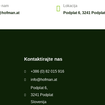
e nam
Lokacija
@hofman.at
Podplat 6, 3241 Podplat
Kontaktirajte nas
+386 (0) 82 015 916
info@hofman.at
Podplat 6,
3241 Podplat
Slovenija