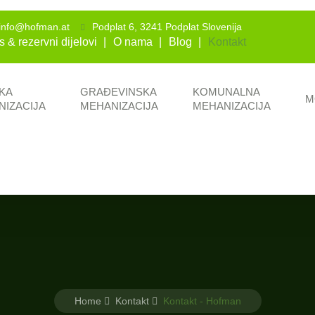
info@hofman.at
Podplat 6, 3241 Podplat Slovenija
s & rezervni dijelovi
O nama
Blog
Kontakt
KA
GRAĐEVINSKA
KOMUNALNA
M
NIZACIJA
MEHANIZACIJA
MEHANIZACIJA
Home
Kontakt
Kontakt - Hofman