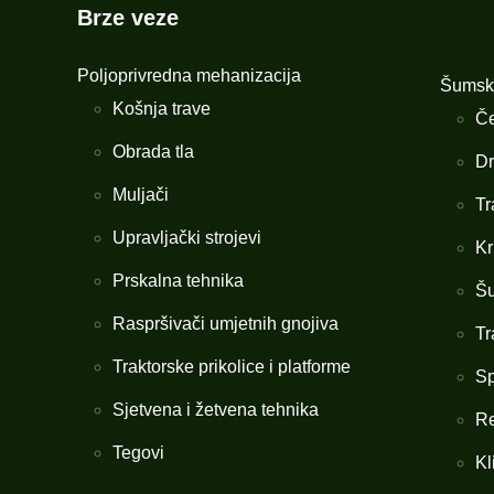
Brze veze
Poljoprivredna mehanizacija
Šumsk
Košnja trave
Če
Obrada tla
Dr
Muljači
Tr
Upravljački strojevi
Kr
Prskalna tehnika
Šu
Raspršivači umjetnih gnojiva
Tr
Traktorske prikolice i platforme
Sp
Sjetvena i žetvena tehnika
Re
Tegovi
Kl