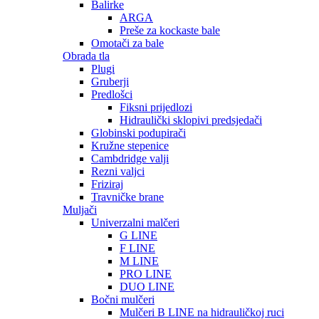
Balirke
ARGA
Preše za kockaste bale
Omotači za bale
Obrada tla
Plugi
Gruberji
Predlošci
Fiksni prijedlozi
Hidraulički sklopivi predsjedači
Globinski podupirači
Kružne stepenice
Cambdridge valji
Rezni valjci
Friziraj
Travničke brane
Muljači
Univerzalni malčeri
G LINE
F LINE
M LINE
PRO LINE
DUO LINE
Bočni mulčeri
Mulčeri B LINE na hidrauličkoj ruci