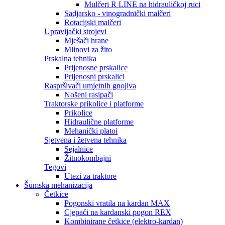
Mulčeri R LINE na hidrauličkoj ruci
Sadjarsko - vinogradnički malčeri
Rotacijski malčeri
Upravljački strojevi
Mješači hrane
Mlinovi za žito
Prskalna tehnika
Prijenosne prskalice
Prijenosni prskalici
Raspršivači umjetnih gnojiva
Nošeni rasipači
Traktorske prikolice i platforme
Prikolice
Hidraulične platforme
Mehanički platoi
Sjetvena i žetvena tehnika
Sejalnice
Žitnokombajni
Tegovi
Utezi za traktore
Šumska mehanizacija
Četkice
Pogonski vratila na kardan MAX
Cjepači na kardanski pogon REX
Kombinirane četkice (elektro-kardan)