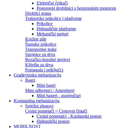
Električni četkači
Pogonjeni drobilnici s benzenskim motorom
Drobilci grana
Traktorske prikolice i platforme
Prikolice
Hidraulične platforme
Mehanički tanjuri
Kružne pile
Šumske prikolice
Transportne trake
Spojnice za drva
Rezačko-brusilni strojevi
Kliješta za drva
Pomagala i priključci
Građevinska mehanizacija
Bagri
Mini bagri
Mini odbojnici / Amortizeri
Mini bageri - gusjeničari
Komunalna mehanizacija
Snježni plugovi
Cestni pometači = Cestovni čistači
Cestni pometalci - Kardanski pogon
Hidraulički pogon
MOBILNOST