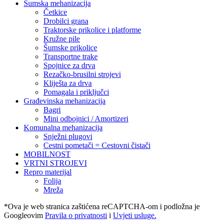
Šumska mehanizacija
Četkice
Drobilci grana
Traktorske prikolice i platforme
Kružne pile
Šumske prikolice
Transportne trake
Spojnice za drva
Rezačko-brusilni strojevi
Kliješta za drva
Pomagala i priključci
Građevinska mehanizacija
Bagri
Mini odbojnici / Amortizeri
Komunalna mehanizacija
Snježni plugovi
Cestni pometači = Cestovni čistači
MOBILNOST
VRTNI STROJEVI
Repro materijal
Folija
Mreža
*Ova je web stranica zaštićena reCAPTCHA-om i podložna je
Googleovim
Pravila o privatnosti
i
Uvjeti usluge.