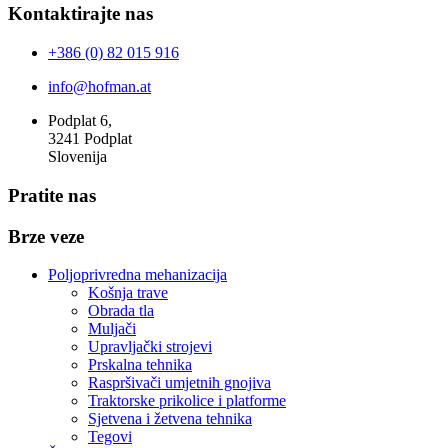
Kontaktirajte nas
+386 (0) 82 015 916
info@hofman.at
Podplat 6,
3241 Podplat
Slovenija
Pratite nas
Brze veze
Poljoprivredna mehanizacija
Košnja trave
Obrada tla
Muljači
Upravljački strojevi
Prskalna tehnika
Raspršivači umjetnih gnojiva
Traktorske prikolice i platforme
Sjetvena i žetvena tehnika
Tegovi