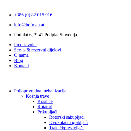
+386 (0) 82 015 916
info@hofman.at
Podplat 6, 3241 Podplat Slovenija
Predstavnici
Servis & rezervni dijelovi
O nama
Blog
Kontakt
Poljoprivredna mehanizacija
Košnja trave
Kosilice
Rotatori
Prikupljači
Rotorski sakupljači
Dvokotačni grabljači
Trakači/presavijači