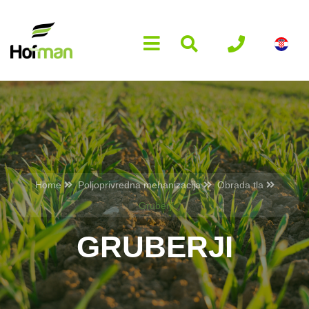
Home
Poljoprivredna mehanizacija
Obrada tla
Gruberji
GRUBERJI