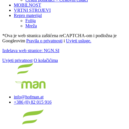
MOBILNOST
VRTNI STROJEVI
Repro materijal
Folija
Mreža
*Ova je web stranica zaštićena reCAPTCHA-om i podložna je
Googleovim
Pravila o privatnosti
i
Uvjeti usluge.
Izdelava web stranice: NGN.SI
Uvjeti privatnost
O kolačićima
info@hofman.at
+386 (0) 82 015 916