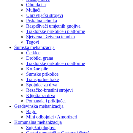
Obrada tla
Muljači
Upravljački strojevi
Prskalna tehnika
Raspršivači umjetnih gnojiva
Traktorske prikolice i platforme
Sjetvena i žetvena tehnika
Tegovi
Šumska mehanizacija
Četkice
Drobilci grana
Traktorske prikolice i platforme
Kružne pile
Šumske prikolice
Transportne trake
Spojnice za drva
Rezačko-brusilni strojevi
Kliješta za drva
Pomagala i priključci
Građevinska mehanizacija
Bagri
Mini odbojnici / Amortizeri
Komunalna mehanizacija
Snježni plugovi
Cestni pometači = Cestovni čistači