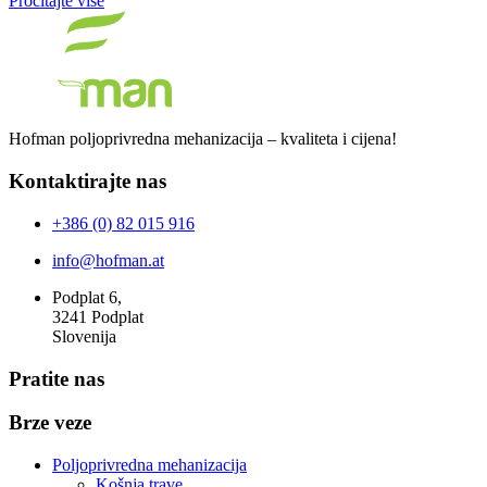
Pročitajte više
Hofman poljoprivredna mehanizacija – kvaliteta i cijena!
Kontaktirajte nas
+386 (0) 82 015 916
info@hofman.at
Podplat 6,
3241 Podplat
Slovenija
Pratite nas
Brze veze
Poljoprivredna mehanizacija
Košnja trave