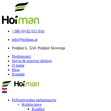
+386 (0) 82 015 916
info@hofman.at
Podplat 6, 3241 Podplat Slovenija
Predstavnici
Servis & rezervni dijelovi
O nama
Blog
Kontakt
Poljoprivredna mehanizacija
Košnja trave
Kosilice