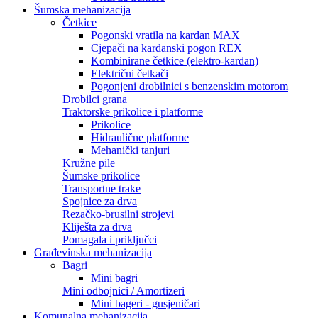
Šumska mehanizacija
Četkice
Pogonski vratila na kardan MAX
Cjepači na kardanski pogon REX
Kombinirane četkice (elektro-kardan)
Električni četkači
Pogonjeni drobilnici s benzenskim motorom
Drobilci grana
Traktorske prikolice i platforme
Prikolice
Hidraulične platforme
Mehanički tanjuri
Kružne pile
Šumske prikolice
Transportne trake
Spojnice za drva
Rezačko-brusilni strojevi
Kliješta za drva
Pomagala i priključci
Građevinska mehanizacija
Bagri
Mini bagri
Mini odbojnici / Amortizeri
Mini bageri - gusjeničari
Komunalna mehanizacija