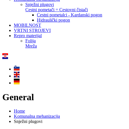
Snježni plugovi
Cestni pometači = Cestovni čistači
Cestni pometalci - Kardanski pogon
Hidraulički pogon
MOBILNOST
VRTNI STROJEVI
Repro materijal
Folija
Mreža
General
Home
Komunalna mehanizacija
Snježni plugovi