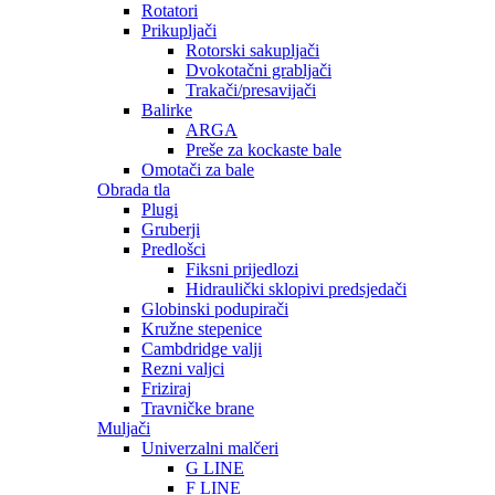
Rotatori
Prikupljači
Rotorski sakupljači
Dvokotačni grabljači
Trakači/presavijači
Balirke
ARGA
Preše za kockaste bale
Omotači za bale
Obrada tla
Plugi
Gruberji
Predlošci
Fiksni prijedlozi
Hidraulički sklopivi predsjedači
Globinski podupirači
Kružne stepenice
Cambdridge valji
Rezni valjci
Friziraj
Travničke brane
Muljači
Univerzalni malčeri
G LINE
F LINE