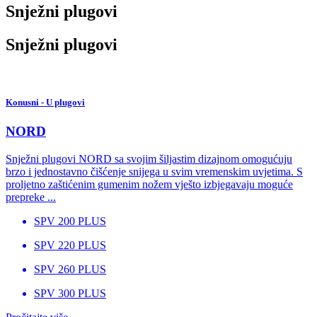
Snježni plugovi
Snježni plugovi
Konusni - U plugovi
NORD
Snježni plugovi NORD sa svojim šiljastim dizajnom omogućuju
brzo i jednostavno čišćenje snijega u svim vremenskim uvjetima. S
proljetno zaštićenim gumenim nožem vješto izbjegavaju moguće
prepreke ...
SPV 200 PLUS
SPV 220 PLUS
SPV 260 PLUS
SPV 300 PLUS