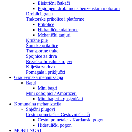
Električni četkači
Pogonjeni drobilnici s benzenskim motorom
Drobilci grana
Traktorske prikolice i platforme
Prikolice
Hidraulične platforme
Mehanički tanjuri
Kružne pile
Šumske prikolice
Transportne trake
Spojnice za drva
Rezačko-brusilni strojevi
Kliješta za drva
Pomagala i priključci
Građevinska mehanizacija
Bagri
Mini bagri
Mini odbojnici / Amortizeri
Mini bageri - gusjeničari
Komunalna mehanizacija
Snježni plugovi
Cestni pometači = Cestovni čistači
Cestni pometalci - Kardanski pogon
Hidraulički pogon
MOBILNOST