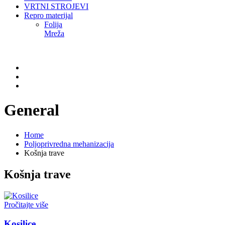
VRTNI STROJEVI
Repro materijal
Folija
Mreža
General
Home
Poljoprivredna mehanizacija
Košnja trave
Košnja trave
Pročitajte više
Kosilice