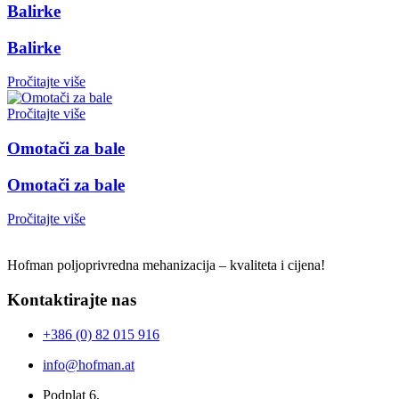
Balirke
Balirke
Pročitajte više
Pročitajte više
Omotači za bale
Omotači za bale
Pročitajte više
Hofman poljoprivredna mehanizacija – kvaliteta i cijena!
Kontaktirajte nas
+386 (0) 82 015 916
info@hofman.at
Podplat 6,