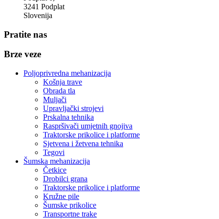
3241 Podplat
Slovenija
Pratite nas
Brze veze
Poljoprivredna mehanizacija
Košnja trave
Obrada tla
Muljači
Upravljački strojevi
Prskalna tehnika
Raspršivači umjetnih gnojiva
Traktorske prikolice i platforme
Sjetvena i žetvena tehnika
Tegovi
Šumska mehanizacija
Četkice
Drobilci grana
Traktorske prikolice i platforme
Kružne pile
Šumske prikolice
Transportne trake