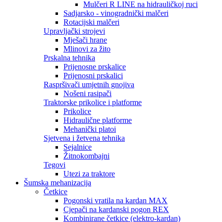
Mulčeri R LINE na hidrauličkoj ruci
Sadjarsko - vinogradnički malčeri
Rotacijski malčeri
Upravljački strojevi
Mješači hrane
Mlinovi za žito
Prskalna tehnika
Prijenosne prskalice
Prijenosni prskalici
Raspršivači umjetnih gnojiva
Nošeni rasipači
Traktorske prikolice i platforme
Prikolice
Hidraulične platforme
Mehanički platoi
Sjetvena i žetvena tehnika
Sejalnice
Žitnokombajni
Tegovi
Utezi za traktore
Šumska mehanizacija
Četkice
Pogonski vratila na kardan MAX
Cjepači na kardanski pogon REX
Kombinirane četkice (elektro-kardan)