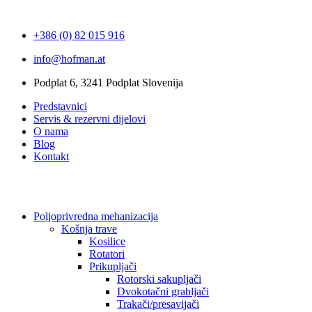
+386 (0) 82 015 916
info@hofman.at
Podplat 6, 3241 Podplat Slovenija
Predstavnici
Servis & rezervni dijelovi
O nama
Blog
Kontakt
Poljoprivredna mehanizacija
Košnja trave
Kosilice
Rotatori
Prikupljači
Rotorski sakupljači
Dvokotačni grabljači
Trakači/presavijači