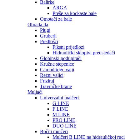
Balirke
ARGA
Preše za kockaste bale
Omotači za bale
Obrada tla
Plugi
Gruberji
Predlošci
Fiksni prijedlozi
Hidraulički sklopivi predsjedači
Globinski podupirači
Kružne stepenice
Cambdridge valji
Rezni valjci
Friziraj
Travničke brane
Muljači
Univerzalni malčeri
G LINE
F LINE
M LINE
PRO LINE
DUO LINE
Bočni mulčeri
Mulčeri B LINE na hidrauličkoj ruci