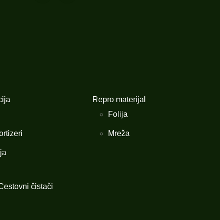
ija
Repro materijal
Folija
rtizeri
Mreža
ja
estovni čistači