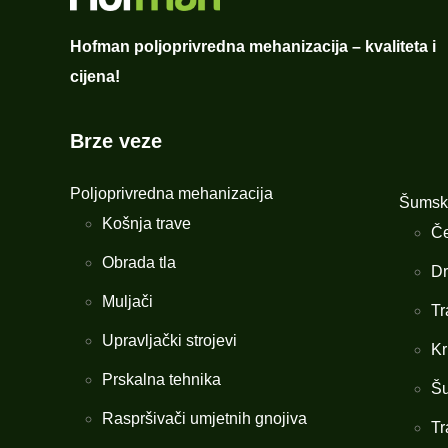
Hofman poljoprivredna mehanizacija – kvaliteta i
cijena!
Brze veze
Poljoprivredna mehanizacija
Šumsk
Košnja trave
Če
Obrada tla
Dr
Muljači
Tr
Upravljački strojevi
Kr
Prskalna tehnika
Šu
Raspršivači umjetnih gnojiva
Tr