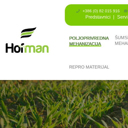
+386 (0) 82 015 916
Predstavnici
Servi
ŠUMS
POLJOPRIVREDNA
MEHA
MEHANIZACIJA
REPRO MATERIJAL