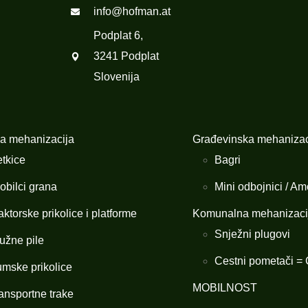
info@hofman.at
Podplat 6,
3241 Podplat
Slovenija
a mehanizacija
Građevinska mehanizac
tkice
Bagri
obilci grana
Mini odbojnici / Amo
aktorske prikolice i platforme
Komunalna mehanizaci
Snježni plugovi
užne pile
Cestni pometači = C
mske prikolice
MOBILNOST
ansportne trake