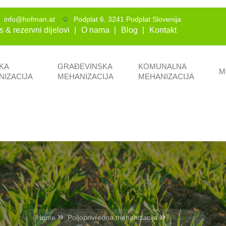
info@hofman.at
Podplat 6, 3241 Podplat Slovenija
s & rezervni dijelovi
O nama
Blog
Kontakt
KA
GRAĐEVINSKA
KOMUNALNA
M
NIZACIJA
MEHANIZACIJA
MEHANIZACIJA
Home
Poljoprivredna mehanizacija
Tegovi