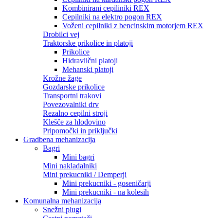
Kombinirani cepiliniki REX
Cepilniki na elektro pogon REX
Voženi cepilniki z bencinskim motorjem REX
Drobilci vej
Traktorske prikolice in platoji
Prikolice
Hidravlični platoji
Mehanski platoji
Krožne žage
Gozdarske prikolice
Transportni trakovi
Povezovalniki drv
Rezalno cepilni stroji
Klešče za hlodovino
Pripomočki in priključki
Gradbena mehanizacija
Bagri
Mini bagri
Mini nakladalniki
Mini prekucniki / Demperji
Mini prekucniki - goseničarji
Mini prekucniki - na kolesih
Komunalna mehanizacija
Snežni plugi