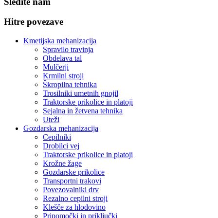
Sledite nam
Hitre povezave
Kmetijska mehanizacija
Spravilo travinja
Obdelava tal
Mulčerji
Krmilni stroji
Škropilna tehnika
Trosilniki umetnih gnojil
Traktorske prikolice in platoji
Sejalna in žetvena tehnika
Uteži
Gozdarska mehanizacija
Cepilniki
Drobilci vej
Traktorske prikolice in platoji
Krožne žage
Gozdarske prikolice
Transportni trakovi
Povezovalniki drv
Rezalno cepilni stroji
Klešče za hlodovino
Pripomočki in priključki