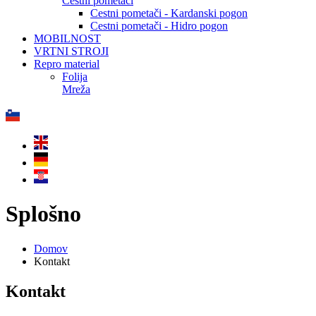
Cestni pometači
Cestni pometači - Kardanski pogon
Cestni pometači - Hidro pogon
MOBILNOST
VRTNI STROJI
Repro material
Folija
Mreža
Splošno
Domov
Kontakt
Kontakt