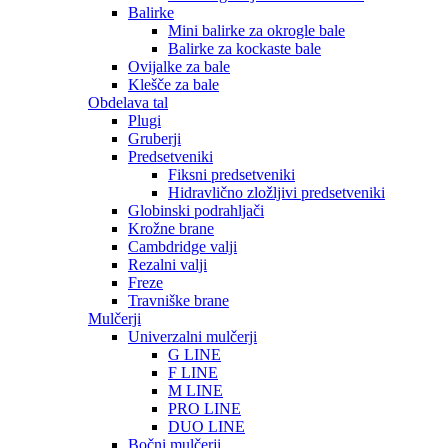
Balirke
Mini balirke za okrogle bale
Balirke za kockaste bale
Ovijalke za bale
Klešče za bale
Obdelava tal
Plugi
Gruberji
Predsetveniki
Fiksni predsetveniki
Hidravlično zložljivi predsetveniki
Globinski podrahljači
Krožne brane
Cambdridge valji
Rezalni valji
Freze
Travniške brane
Mulčerji
Univerzalni mulčerji
G LINE
F LINE
M LINE
PRO LINE
DUO LINE
Bočni mulčerji