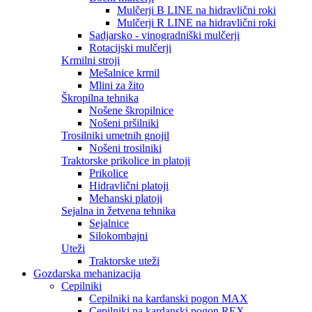
Mulčerji B LINE na hidravlični roki
Mulčerji R LINE na hidravlični roki
Sadjarsko - vinogradniški mulčerji
Rotacijski mulčerji
Krmilni stroji
Mešalnice krmil
Mlini za žito
Škropilna tehnika
Nošene škropilnice
Nošeni pršilniki
Trosilniki umetnih gnojil
Nošeni trosilniki
Traktorske prikolice in platoji
Prikolice
Hidravlični platoji
Mehanski platoji
Sejalna in žetvena tehnika
Sejalnice
Silokombajni
Uteži
Traktorske uteži
Gozdarska mehanizacija
Cepilniki
Cepilniki na kardanski pogon MAX
Cepilniki na kardanski pogon REX