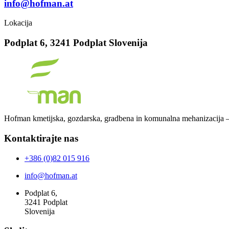
info@hofman.at
Lokacija
Podplat 6, 3241 Podplat Slovenija
Hofman kmetijska, gozdarska, gradbena in komunalna mehanizacija –
Kontaktirajte nas
+386 (0)82 015 916
info@hofman.at
Podplat 6,
3241 Podplat
Slovenija