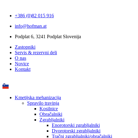
+386 (0)82 015 916
info@hofman.at
Podplat 6, 3241 Podplat Slovenija
Zastopniki
Servis & rezervni deli
O nas
Novice
Kontakt
Kmetijska mehanizacija
Spravilo travinja
Kosilnice
Obračalniki
Zgrabljalniki
Enorotorski zgrabljalniki
Dvorotorski zgrabljalniki
Tračni zgrabljalniki/obračalniki