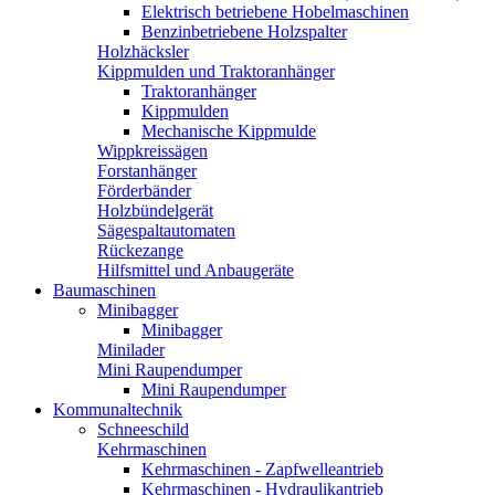
Elektrisch betriebene Hobelmaschinen
Benzinbetriebene Holzspalter
Holzhäcksler
Kippmulden und Traktoranhänger
Traktoranhänger
Kippmulden
Mechanische Kippmulde
Wippkreissägen
Forstanhänger
Förderbänder
Holzbündelgerät
Sägespaltautomaten
Rückezange
Hilfsmittel und Anbaugeräte
Baumaschinen
Minibagger
Minibagger
Minilader
Mini Raupendumper
Mini Raupendumper
Kommunaltechnik
Schneeschild
Kehrmaschinen
Kehrmaschinen - Zapfwelleantrieb
Kehrmaschinen - Hydraulikantrieb