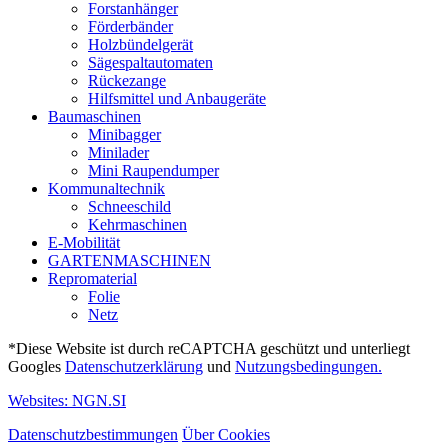
Forstanhänger
Förderbänder
Holzbündelgerät
Sägespaltautomaten
Rückezange
Hilfsmittel und Anbaugeräte
Baumaschinen
Minibagger
Minilader
Mini Raupendumper
Kommunaltechnik
Schneeschild
Kehrmaschinen
E-Mobilität
GARTENMASCHINEN
Repromaterial
Folie
Netz
*Diese Website ist durch reCAPTCHA geschützt und unterliegt
Googles
Datenschutzerklärung
und
Nutzungsbedingungen.
Websites: NGN.SI
Datenschutzbestimmungen
Über Cookies