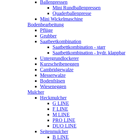
Ballenpressen
Mini Rundballenpressen
Quaderballenpresse
Mini Wickelmaschine
Bodenbearbeitung
Pflüge
Grubber
Saatbeetkombination
Saatbettkombination - starr
Saatbettkombination - hydr. klappbar
Untergrundlockerer
Kurzscheibeneggen
Cambridgewalze
Messerwalze
Bodenfräsen
Wieseneggen
Mulcher
Heckmulcher
G LINE
F LINE
M LINE
PRO LINE
DUO LINE
Seitenmulcher
B LINE