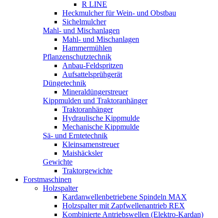
R LINE
Heckmulcher für Wein- und Obstbau
Sichelmulcher
Mahl- und Mischanlagen
Mahl- und Mischanlagen
Hammermühlen
Pflanzenschutztechnik
Anbau-Feldspritzen
Aufsattelsprühgerät
Düngetechnik
Mineraldüngerstreuer
Kippmulden und Traktoranhänger
Traktoranhänger
Hydraulische Kippmulde
Mechanische Kippmulde
Sä- und Erntetechnik
Kleinsamenstreuer
Maishäcksler
Gewichte
Traktorgewichte
Forstmaschinen
Holzspalter
Kardanwellenbetriebene Spindeln MAX
Holzspalter mit Zapfwellenantrieb REX
Kombinierte Antriebswellen (Elektro-Kardan)