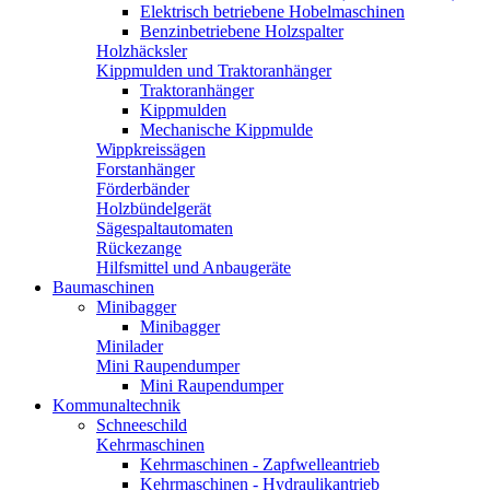
Elektrisch betriebene Hobelmaschinen
Benzinbetriebene Holzspalter
Holzhäcksler
Kippmulden und Traktoranhänger
Traktoranhänger
Kippmulden
Mechanische Kippmulde
Wippkreissägen
Forstanhänger
Förderbänder
Holzbündelgerät
Sägespaltautomaten
Rückezange
Hilfsmittel und Anbaugeräte
Baumaschinen
Minibagger
Minibagger
Minilader
Mini Raupendumper
Mini Raupendumper
Kommunaltechnik
Schneeschild
Kehrmaschinen
Kehrmaschinen - Zapfwelleantrieb
Kehrmaschinen - Hydraulikantrieb