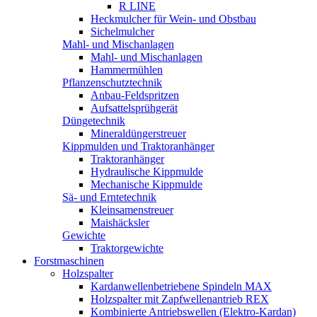
R LINE
Heckmulcher für Wein- und Obstbau
Sichelmulcher
Mahl- und Mischanlagen
Mahl- und Mischanlagen
Hammermühlen
Pflanzenschutztechnik
Anbau-Feldspritzen
Aufsattelsprühgerät
Düngetechnik
Mineraldüngerstreuer
Kippmulden und Traktoranhänger
Traktoranhänger
Hydraulische Kippmulde
Mechanische Kippmulde
Sä- und Erntetechnik
Kleinsamenstreuer
Maishäcksler
Gewichte
Traktorgewichte
Forstmaschinen
Holzspalter
Kardanwellenbetriebene Spindeln MAX
Holzspalter mit Zapfwellenantrieb REX
Kombinierte Antriebswellen (Elektro-Kardan)