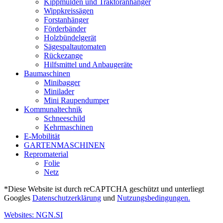
Kippmulden und Traktoranhänger
Wippkreissägen
Forstanhänger
Förderbänder
Holzbündelgerät
Sägespaltautomaten
Rückezange
Hilfsmittel und Anbaugeräte
Baumaschinen
Minibagger
Minilader
Mini Raupendumper
Kommunaltechnik
Schneeschild
Kehrmaschinen
E-Mobilität
GARTENMASCHINEN
Repromaterial
Folie
Netz
*Diese Website ist durch reCAPTCHA geschützt und unterliegt
Googles
Datenschutzerklärung
und
Nutzungsbedingungen.
Websites: NGN.SI