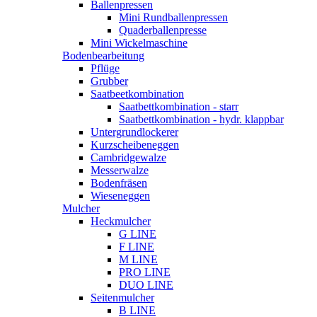
Ballenpressen
Mini Rundballenpressen
Quaderballenpresse
Mini Wickelmaschine
Bodenbearbeitung
Pflüge
Grubber
Saatbeetkombination
Saatbettkombination - starr
Saatbettkombination - hydr. klappbar
Untergrundlockerer
Kurzscheibeneggen
Cambridgewalze
Messerwalze
Bodenfräsen
Wieseneggen
Mulcher
Heckmulcher
G LINE
F LINE
M LINE
PRO LINE
DUO LINE
Seitenmulcher
B LINE