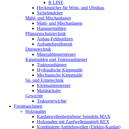
R LINE
Heckmulcher für Wein- und Obstbau
Sichelmulcher
Mahl- und Mischanlagen
Mahl- und Mischanlagen
Hammermühlen
Pflanzenschutztechnik
Anbau-Feldspritzen
Aufsattelsprühgerät
Düngetechnik
Mineraldüngerstreuer
Kippmulden und Traktoranhänger
Traktoranhänger
Hydraulische Kippmulde
Mechanische Kippmulde
Sä- und Erntetechnik
Kleinsamenstreuer
Maishäcksler
Gewichte
Traktorgewichte
Forstmaschinen
Holzspalter
Kardanwellenbetriebene Spindeln MAX
Holzspalter mit Zapfwellenantrieb REX
Kombinierte Antriebswellen (Elektro-Kardan)