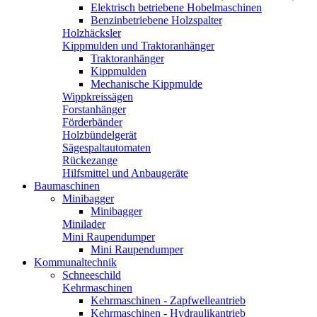
Elektrisch betriebene Hobelmaschinen
Benzinbetriebene Holzspalter
Holzhäcksler
Kippmulden und Traktoranhänger
Traktoranhänger
Kippmulden
Mechanische Kippmulde
Wippkreissägen
Forstanhänger
Förderbänder
Holzbündelgerät
Sägespaltautomaten
Rückezange
Hilfsmittel und Anbaugeräte
Baumaschinen
Minibagger
Minibagger
Minilader
Mini Raupendumper
Mini Raupendumper
Kommunaltechnik
Schneeschild
Kehrmaschinen
Kehrmaschinen - Zapfwelleantrieb
Kehrmaschinen - Hydraulikantrieb