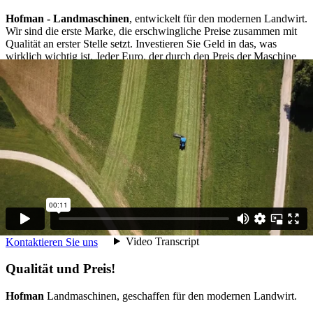
Hofman - Landmaschinen
, entwickelt für den modernen Landwirt.
Wir sind die erste Marke, die erschwingliche Preise zusammen mit
Qualität an erster Stelle setzt. Investieren Sie Geld in das, was
wirklich wichtig ist. Jeder Euro, der durch den Preis der Maschine
eingespart wird, wird besser für Zeit mit der Familie oder auf dem
Weg zu den Herausforderungen des Erfolgs junger Menschen
ausgegeben.
Der kleine Landwirt mit einem Familienbauernhof wird in einer sich
schnell verändernden Welt oft übersehen. Aber nur bei solchen
entdecken wir Qualität und persönlichen Kontakt des Menschen zur
Natur. Hofman-Maschinen sind mit solchen Benutzern im Sinn
hergestellt worden. Das breite Vertriebsprogramm beinhaltet
Maschinen zur Ernte von Grünland, Fütterungsgeräte,
Bodenbearbeitungsmaschinen, Mulcher sowie Anhänger und
Container.
Kontaktieren Sie uns
Qualität und Preis!
Hofman
Landmaschinen, geschaffen für den modernen Landwirt.