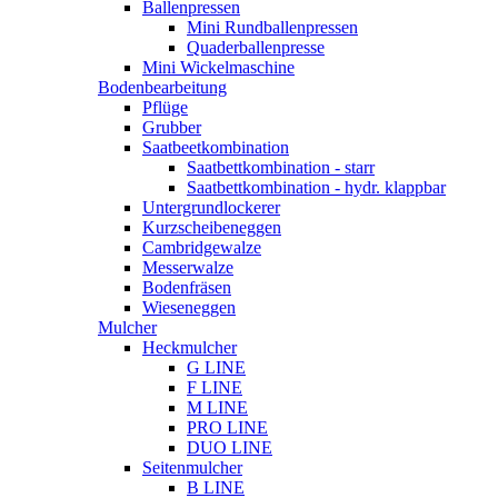
Ballenpressen
Mini Rundballenpressen
Quaderballenpresse
Mini Wickelmaschine
Bodenbearbeitung
Pflüge
Grubber
Saatbeetkombination
Saatbettkombination - starr
Saatbettkombination - hydr. klappbar
Untergrundlockerer
Kurzscheibeneggen
Cambridgewalze
Messerwalze
Bodenfräsen
Wieseneggen
Mulcher
Heckmulcher
G LINE
F LINE
M LINE
PRO LINE
DUO LINE
Seitenmulcher
B LINE