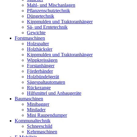
Mahl- und Mischanlagen
Pflanzenschutztechnik
Düngetechnik
Kippmulden und Traktoranhänger
Sä- und Erntetechnik
Gewichte
Forstmaschinen
Holzspalter
Holzhäcksler
Kippmulden und Traktoranhänger
Wippkreissägen
Forstanhänger
Förderbänder
Holzbündelgerät
Sägespaltautomaten
Rückezange
Hilfsmittel und Anbaugeräte
Baumaschinen
Minibagger
Minilader
Mini Raupendumper
Kommunaltechnik
Schneeschild
Kehrmaschinen