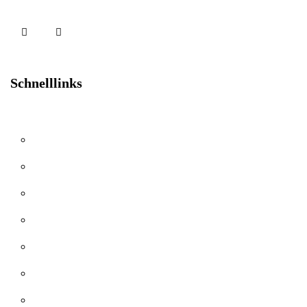
Schnelllinks
Landmaschinen
GRÜNLANDTECHNIK
Bodenbearbeitung
Mulcher
Mahl- und Mischanlagen
Pflanzenschutztechnik
Düngetechnik
Kippmulden und Traktoranhänger