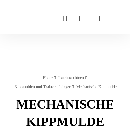
Home
Landmaschinen
Kippmulden und Traktoranhänger
Mechanische Kippmulde
MECHANISCHE
KIPPMULDE