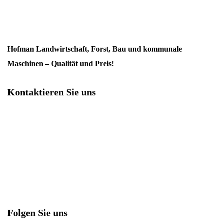
Hofman Landwirtschaft, Forst, Bau und kommunale
Maschinen – Qualität und Preis!
Kontaktieren Sie uns
+43 (0)677 6437 9455
info@hofman.at
Podplat 6,
3241 Podplat
Slovenien
Folgen Sie uns