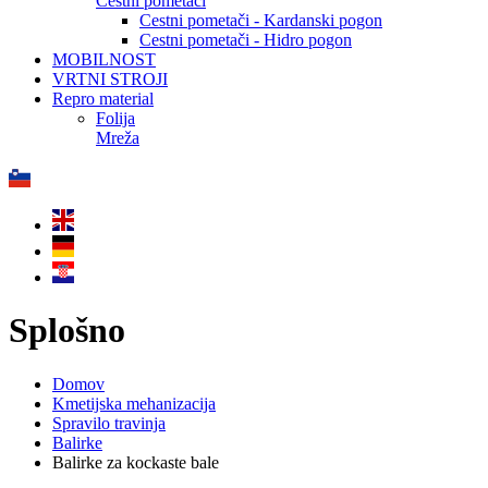
Cestni pometači
Cestni pometači - Kardanski pogon
Cestni pometači - Hidro pogon
MOBILNOST
VRTNI STROJI
Repro material
Folija
Mreža
Splošno
Domov
Kmetijska mehanizacija
Spravilo travinja
Balirke
Balirke za kockaste bale