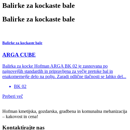
Balirke za kockaste bale
Balirke za kockaste bale
Balirke za kockaste bale
ARGA CUBE
Balirka za kocke Hofman ARGA BK 02 je zasnovana po
najnovejših standardih in pripravljena za večje pretoke bal in
enakomernejše delo na polju. Zaradi odlične tlačnosti se Iahko del...
BK 02
Preberi več
Hofman kmetijska, gozdarska, gradbena in komunalna mehanizacija
– kakovost in cena!
Kontaktirajte nas