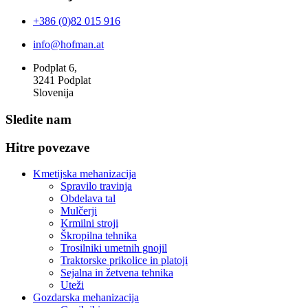
+386 (0)82 015 916
info@hofman.at
Podplat 6,
3241 Podplat
Slovenija
Sledite nam
Hitre povezave
Kmetijska mehanizacija
Spravilo travinja
Obdelava tal
Mulčerji
Krmilni stroji
Škropilna tehnika
Trosilniki umetnih gnojil
Traktorske prikolice in platoji
Sejalna in žetvena tehnika
Uteži
Gozdarska mehanizacija