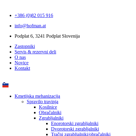
+386 (0)82 015 916
info@hofman.at
Podplat 6, 3241 Podplat Slovenija
Zastopniki
Servis & rezervni deli
O nas
Novice
Kontakt
Kmetijska mehanizacija
Spravilo travinja
Kosilnice
Obračalniki
Zgrabljalniki
Enorotorski zgrabljalniki
Dvorotorski zgrabljalniki
Tračni zgrabljalniki/obračalniki