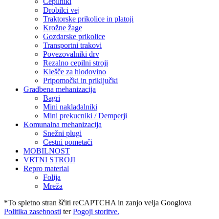
Cepilniki
Drobilci vej
Traktorske prikolice in platoji
Krožne žage
Gozdarske prikolice
Transportni trakovi
Povezovalniki drv
Rezalno cepilni stroji
Klešče za hlodovino
Pripomočki in priključki
Gradbena mehanizacija
Bagri
Mini nakladalniki
Mini prekucniki / Demperji
Komunalna mehanizacija
Snežni plugi
Cestni pometači
MOBILNOST
VRTNI STROJI
Repro material
Folija
Mreža
*To spletno stran ščiti reCAPTCHA in zanjo velja Googlova
Politika zasebnosti
ter
Pogoji storitve.