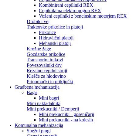
Kombinirani cepiliniki REX
Cepilniki na elektro pogon REX
Voženi cepilniki z bencinskim motorjem REX
Drobilci vej
Traktorske prikolice in platoji
Prikolice
Hidravlični platoji
Mehanski platoji
Krožne žage
Gozdarske prikolice
Transportni trakovi
Povezovalniki drv
Rezalno cepilni stroji
Klešče za hlodovino
Pripomočki in priključki
Gradbena mehanizacija
Bagri
Mini bagri
Mini nakladalniki
Mini prekucniki / Demperji
Mini prekucniki - goseničarji
Mini prekucniki - na kolesih
Komunalna mehanizacija
Snežni plugi