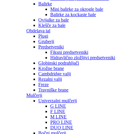
Balirke
Mini balirke za okrogle bale
Balirke za kockaste bale
Ovijalke za bale
Klešče za bale
Obdelava tal
Plugi
Gruberji
Predsetveniki
Fiksni predsetveniki
Hidravlično zložljivi predsetveniki
Globinski podrahljači
Krožne brane
Cambdridge valji
Rezalni valji
Freze
Travniške brane
Mulčerji
Univerzalni mulčerji
G LINE
F LINE
M LINE
PRO LINE
DUO LINE
Bočni mulčerji