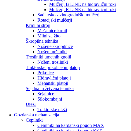
Mulčerji B LINE na hidravlični roki
Mulčerji R LINE na hidravlični roki
Sadjarsko - vinogradniški mulčerji
Rotacijski mulčerji
Krmilni stroji
Mešalnice krmil
Mlini za žito
Škropilna tehnika
Nošene škropilnice
Nošeni pršilniki
Trosilniki umetnih gnojil
Nošeni trosilniki
Traktorske prikolice in platoji
Prikolice
Hidravlični platoji
Mehanski platoji
Sejalna in žetvena tehnika
Sejalnice
Silokombajni
Uteži
Traktorske uteži
Gozdarska mehanizacija
Cepilniki
Cepilniki na kardanski pogon MAX
Cepilniki na kardanski pogon REX