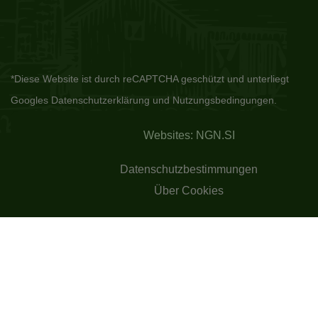
*Diese Website ist durch reCAPTCHA geschützt und unterliegt
Googles
Datenschutzerklärung
und
Nutzungsbedingungen.
Websites: NGN.SI
Datenschutzbestimmungen
Über Cookies