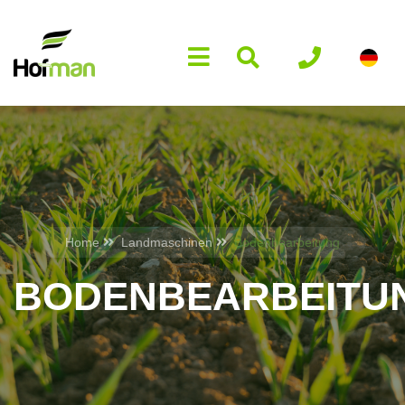
Home
Landmaschinen
Bodenbearbeitung
BODENBEARBEITU