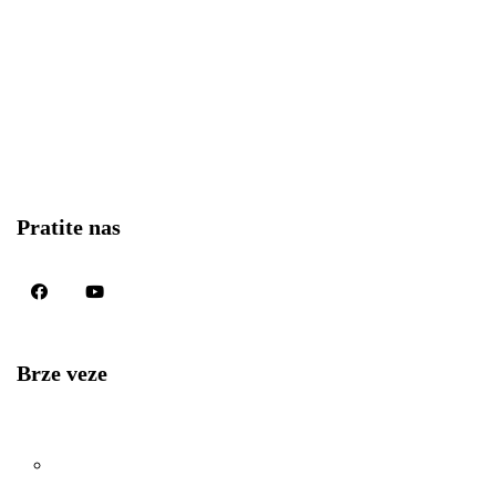
+386 (0) 82 015 916
info@hofman.at
Podplat 6,
3241 Podplat
Slovenija
Pratite nas
Brze veze
Poljoprivredna mehanizacija
Košnja trave