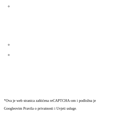
Cestni pometači = Cestovni čistači
MOBILNOST
VRTNI STROJEVI
Repro materijal
Folija
Mreža
*Ova je web stranica zaštićena reCAPTCHA-om i podložna je
Googleovim
Pravila o privatnosti
i
Uvjeti usluge.