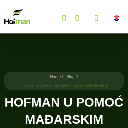
Home
Blog
Hofman u pomoć mađarskim poljoprivrednicima
HOFMAN U POMOĆ
MAĐARSKIM