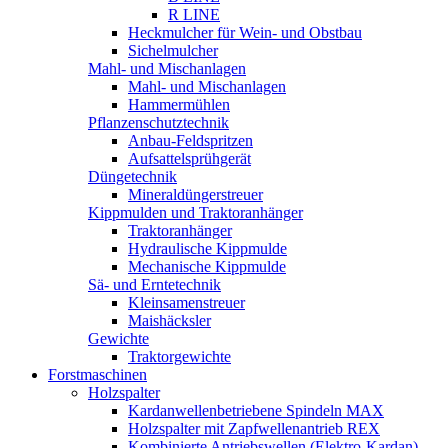
R LINE
Heckmulcher für Wein- und Obstbau
Sichelmulcher
Mahl- und Mischanlagen
Mahl- und Mischanlagen
Hammermühlen
Pflanzenschutztechnik
Anbau-Feldspritzen
Aufsattelsprühgerät
Düngetechnik
Mineraldüngerstreuer
Kippmulden und Traktoranhänger
Traktoranhänger
Hydraulische Kippmulde
Mechanische Kippmulde
Sä- und Erntetechnik
Kleinsamenstreuer
Maishäcksler
Gewichte
Traktorgewichte
Forstmaschinen
Holzspalter
Kardanwellenbetriebene Spindeln MAX
Holzspalter mit Zapfwellenantrieb REX
Kombinierte Antriebswellen (Elektro-Kardan)