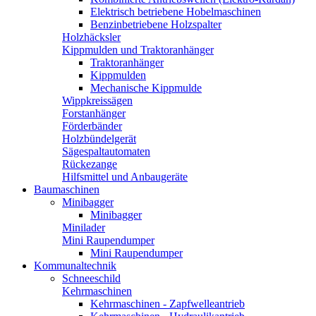
Elektrisch betriebene Hobelmaschinen
Benzinbetriebene Holzspalter
Holzhäcksler
Kippmulden und Traktoranhänger
Traktoranhänger
Kippmulden
Mechanische Kippmulde
Wippkreissägen
Forstanhänger
Förderbänder
Holzbündelgerät
Sägespaltautomaten
Rückezange
Hilfsmittel und Anbaugeräte
Baumaschinen
Minibagger
Minibagger
Minilader
Mini Raupendumper
Mini Raupendumper
Kommunaltechnik
Schneeschild
Kehrmaschinen
Kehrmaschinen - Zapfwelleantrieb