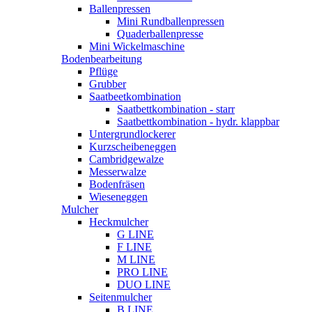
Ballenpressen
Mini Rundballenpressen
Quaderballenpresse
Mini Wickelmaschine
Bodenbearbeitung
Pflüge
Grubber
Saatbeetkombination
Saatbettkombination - starr
Saatbettkombination - hydr. klappbar
Untergrundlockerer
Kurzscheibeneggen
Cambridgewalze
Messerwalze
Bodenfräsen
Wieseneggen
Mulcher
Heckmulcher
G LINE
F LINE
M LINE
PRO LINE
DUO LINE
Seitenmulcher
B LINE