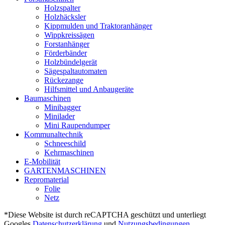
Holzspalter
Holzhäcksler
Kippmulden und Traktoranhänger
Wippkreissägen
Forstanhänger
Förderbänder
Holzbündelgerät
Sägespaltautomaten
Rückezange
Hilfsmittel und Anbaugeräte
Baumaschinen
Minibagger
Minilader
Mini Raupendumper
Kommunaltechnik
Schneeschild
Kehrmaschinen
E-Mobilität
GARTENMASCHINEN
Repromaterial
Folie
Netz
*Diese Website ist durch reCAPTCHA geschützt und unterliegt
Googles
Datenschutzerklärung
und
Nutzungsbedingungen.