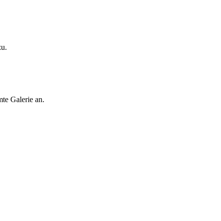
zu.
te Galerie an.