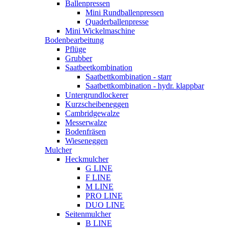
Ballenpressen
Mini Rundballenpressen
Quaderballenpresse
Mini Wickelmaschine
Bodenbearbeitung
Pflüge
Grubber
Saatbeetkombination
Saatbettkombination - starr
Saatbettkombination - hydr. klappbar
Untergrundlockerer
Kurzscheibeneggen
Cambridgewalze
Messerwalze
Bodenfräsen
Wieseneggen
Mulcher
Heckmulcher
G LINE
F LINE
M LINE
PRO LINE
DUO LINE
Seitenmulcher
B LINE