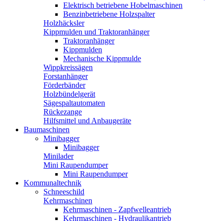
Elektrisch betriebene Hobelmaschinen
Benzinbetriebene Holzspalter
Holzhäcksler
Kippmulden und Traktoranhänger
Traktoranhänger
Kippmulden
Mechanische Kippmulde
Wippkreissägen
Forstanhänger
Förderbänder
Holzbündelgerät
Sägespaltautomaten
Rückezange
Hilfsmittel und Anbaugeräte
Baumaschinen
Minibagger
Minibagger
Minilader
Mini Raupendumper
Mini Raupendumper
Kommunaltechnik
Schneeschild
Kehrmaschinen
Kehrmaschinen - Zapfwelleantrieb
Kehrmaschinen - Hydraulikantrieb