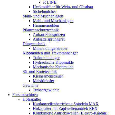
R LINE
Heckmulcher für Wein- und Obstbau
Sichelmulcher
Mahl- und Mischanlagen
Mahl- und Mischanlagen
Hammermühlen
Pflanzenschutztechnik
Anbau-Feldspritzen
Aufsattelsprühgerät
Düngetechnik
Mineraldüngerstreuer
Kippmulden und Traktoranhänger
Traktoranhänger
Hydraulische Kippmulde
Mechanische Kippmulde
Sä- und Erntetechnik
Kleinsamenstreuer
Maishäcksler
Gewichte
Traktorgewichte
Forstmaschinen
Holzspalter
Kardanwellenbetriebene Spindeln MAX
Holzspalter mit Zapfwellenantrieb REX
Kombinierte Antriebswellen (Elektro-Kardan)