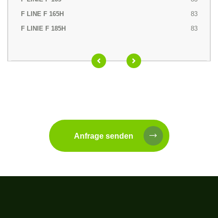
83
83
Anfrage senden