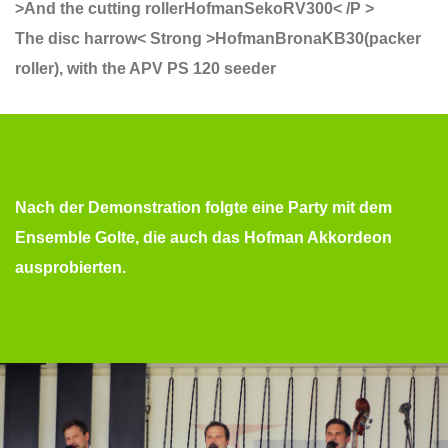
>And the cutting rollerHofmanSekoRV300< /P >
The disc harrow< Strong >HofmanBronaKB30
(packer
roller), with the
APV PS 120 seeder
Nach der Demonstration folgte eine Party mit dem
Ensemble
Golte
, die auch das Hofman Akkordeon
ausprobierten.