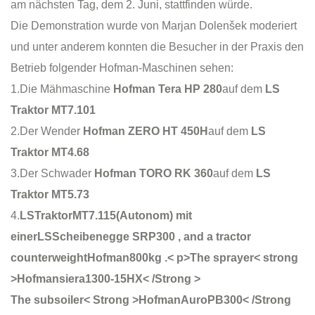
am nächsten Tag, dem 2. Juni, stattfinden würde.
Die Demonstration wurde von Marjan Dolenšek moderiert
und unter anderem konnten die Besucher in der Praxis den
Betrieb folgender Hofman-Maschinen sehen:
1.Die Mähmaschine
Hofman Tera HP 280
auf dem
LS
Traktor MT7.101
2.Der Wender
Hofman ZERO HT 450H
auf dem
LS
Traktor MT4.68
3.Der Schwader
Hofman TORO RK 360
auf dem
LS
Traktor MT5.73
4.
LSTraktorMT7.115
(Autonom) mit
einer
LSScheibenegge SRP300
, and a tractor
counterweight
Hofman800kg
.
< p>The sprayer< strong
>Hofmansiera1300-15HX< /Strong >
The subsoiler< Strong >HofmanAuroPB300< /Strong