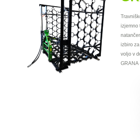
Travniš
izjemno 
natančen
izbiro z
voljo v d
GRANA o