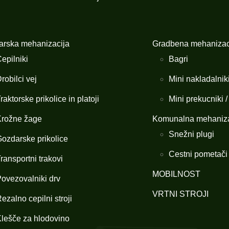
rska mehanizacija
Gradbena mehanizac
epilniki
Bagri
robilci vej
Mini nakladalnik
raktorske prikolice in platoji
Mini prekucniki 
rožne žage
Komunalna mehaniza
Snežni plugi
ozdarske prikolice
Cestni pometači
ransportni trakovi
MOBILNOST
ovezovalniki drv
VRTNI STROJI
ezalno cepilni stroji
lešče za hlodovino