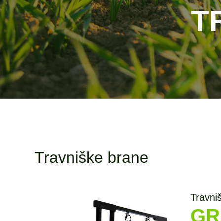
T
Travniške brane
Travni
GR