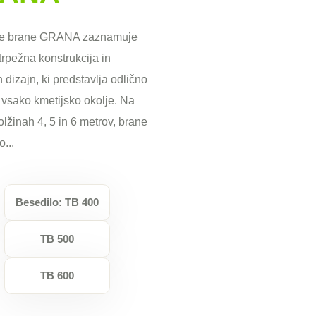
ke brane GRANA zaznamuje
trpežna konstrukcija in
 dizajn, ki predstavlja odlično
a vsako kmetijsko okolje. Na
olžinah 4, 5 in 6 metrov, brane
...
Besedilo: TB 400
TB 500
TB 600