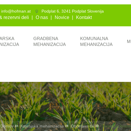
info@hofman.at
Podplat 6, 3241 Podplat Slovenija
& rezervni deli
O nas
Novice
Kontakt
ARSKA
GRADBENA
KOMUNALNA
M
NIZACIJA
MEHANIZACIJA
MEHANIZACIJA
Domov
Kmetijska mehanizacija
Obdelava tal
Travniške brane