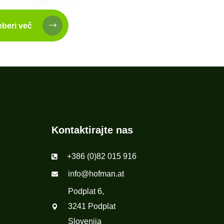
eberi več
Kontaktirajte nas
+386 (0)82 015 916
info@hofman.at
Podplat 6,
3241 Podplat
Slovenija