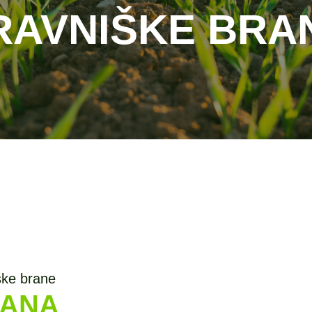
RAVNIŠKE BRA
ške brane
ANA