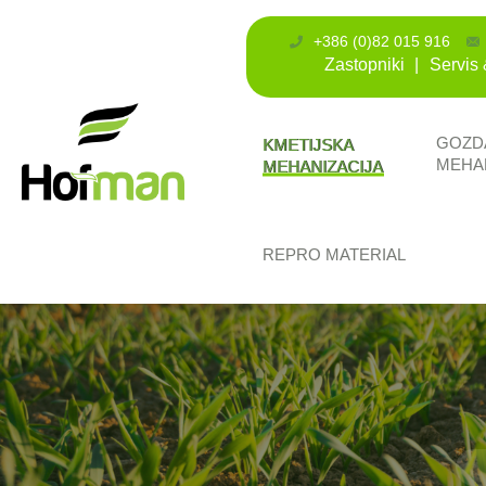
+386 (0)82 015 916
Zastopniki
Servis 
GOZD
KMETIJSKA
MEHA
MEHANIZACIJA
REPRO MATERIAL