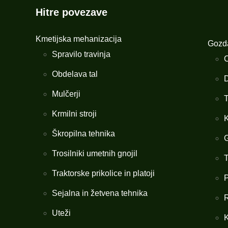
Hitre povezave
Kmetijska mehanizacija
Gozda
Spravilo travinja
C
Obdelava tal
D
Mulčerji
T
Krmilni stroji
K
Škropilna tehnika
G
Trosilniki umetnih gnojil
T
Traktorske prikolice in platoji
P
Sejalna in žetvena tehnika
R
Uteži
K