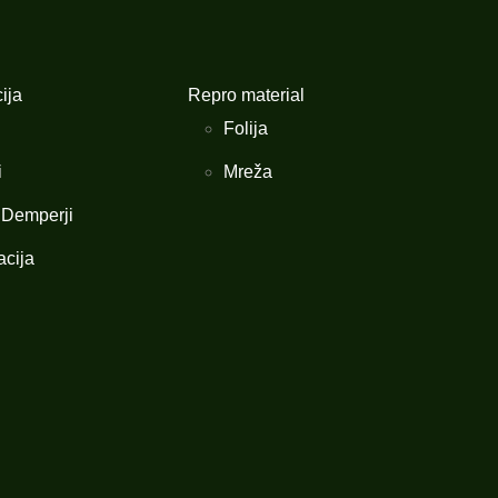
ija
Repro material
Folija
i
Mreža
/ Demperji
cija