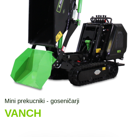
Mini prekucniki - goseničarji
VANCH