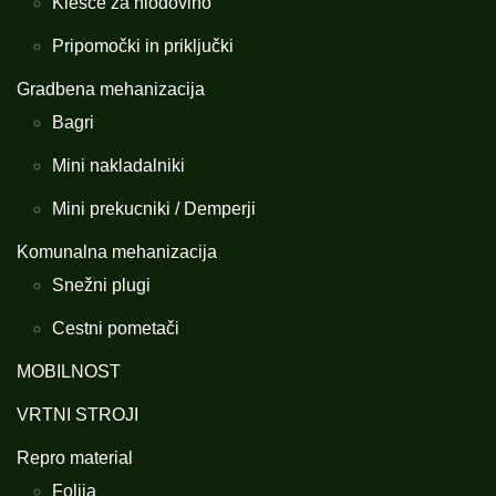
Klešče za hlodovino
Pripomočki in priključki
Gradbena mehanizacija
Bagri
Mini nakladalniki
Mini prekucniki / Demperji
Komunalna mehanizacija
Snežni plugi
Cestni pometači
MOBILNOST
VRTNI STROJI
Repro material
Folija