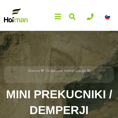
Domov
Gradbena mehanizacija
Mini prekucniki / Demperji
MINI PREKUCNIKI /
DEMPERJI