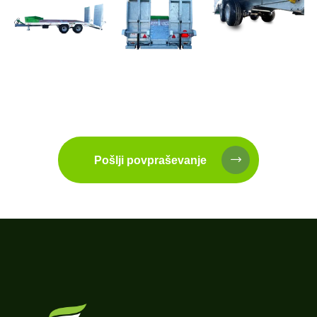
Pošlji povpraševanje