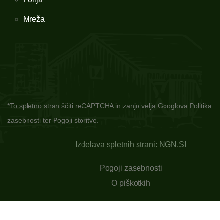
Mreža
*To spletno stran ščiti reCAPTCHA in zanjo velja Googlova
Politika
zasebnosti
ter
Pogoji storitve.
Izdelava spletnih strani: NGN.SI
Pogoji zasebnosti
O piškotkih