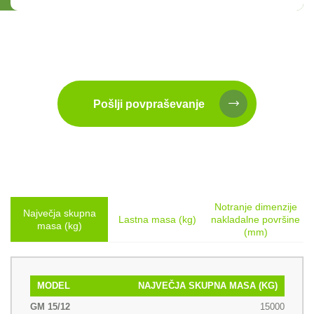
Pošlji povpraševanje
Notranje dimenzije
Največja skupna
Lastna masa (kg)
nakladalne površine
n
masa (kg)
(mm)
MODEL
NAJVEČJA SKUPNA MASA (KG)
15000