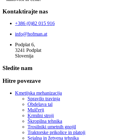
Kontaktirajte nas
+386 (0)82 015 916
info@hofman.at
Podplat 6,
3241 Podplat
Slovenija
Sledite nam
Hitre povezave
Kmetijska mehanizacija
Spravilo travinja
Obdelava tal
Mulčerji
Krmilni stroji
Škropilna tehnika
Trosilniki umetnih gnojil
Traktorske prikolice in platoji
Sejalna in žetvena tehnika