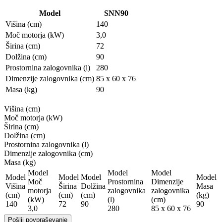
Model
SNN90
Višina (cm)
140
Moč motorja (kW)
3,0
Širina (cm)
72
Dolžina (cm)
90
Prostornina zalogovnika (l)
280
Dimenzije zalogovnika (cm)
85 x 60 x 76
Masa (kg)
90
Višina (cm)
Moč motorja (kW)
Širina (cm)
Dolžina (cm)
Prostornina zalogovnika (l)
Dimenzije zalogovnika (cm)
Masa (kg)
Model
Model
Model
Model
Model
Model
Model
Moč
Prostornina
Dimenzije
Višina
Širina
Dolžina
Masa
motorja
zalogovnika
zalogovnika
(cm)
(cm)
(cm)
(kg)
(kW)
(l)
(cm)
140
72
90
90
3,0
280
85 x 60 x 76
Pošlji povpraševanje