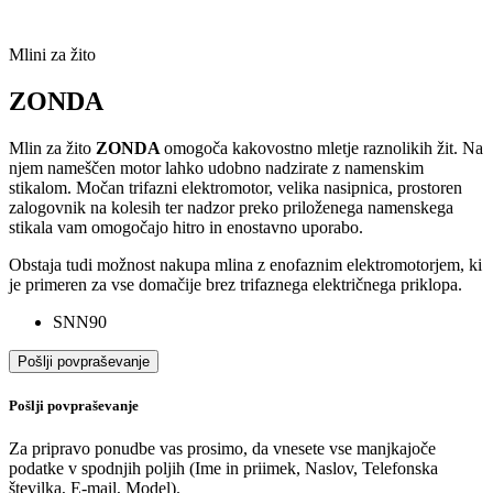
Mlini za žito
ZONDA
Mlin za žito
ZONDA
omogoča kakovostno mletje raznolikih žit. Na
njem nameščen motor lahko udobno nadzirate z namenskim
stikalom. Močan trifazni elektromotor, velika nasipnica, prostoren
zalogovnik na kolesih ter nadzor preko priloženega namenskega
stikala vam omogočajo hitro in enostavno uporabo.
Obstaja tudi možnost nakupa mlina z enofaznim elektromotorjem, ki
je primeren za vse domačije brez trifaznega električnega priklopa.
SNN90
Pošlji povpraševanje
Pošlji povpraševanje
Za pripravo ponudbe vas prosimo, da vnesete vse manjkajoče
podatke v spodnjih poljih (Ime in priimek, Naslov, Telefonska
številka, E-mail, Model).