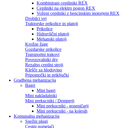
Kombinirani cepiliniki REX
Cepilniki na elektro pogon REX
Voženi cepilniki z bencinskim motorjem REX
Drobilci vej
Traktorske prikolice in platoji
Prikolice
Hidravlični platoji
Mehanski platoji
Krožne žage
Gozdarske prikolice
Transportni trakovi
Povezovalniki drv
Rezalno cepilni stroji
Klešče za hlodovino
Pripomočki in priključki
Gradbena mehanizacija
Bagri
Mini bagri
Mini nakladalniki
Mini prekucniki / Demperji
Mini prekucniki - goseničarji
Mini prekucniki - na kolesih
Komunalna mehanizacija
Snežni plugi
Cestni pometači