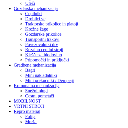
Uteži
Gozdarska mehanizacija
Cepilniki
Drobilci vej
Traktorske prikolice in platoji
Krožne žage
Gozdarske prikolice
Transportni trakovi
Povezovalniki drv
Rezalno cepilni stroji
Klešče za hlodovino
Pripomočki in priključki
Gradbena mehanizacija
Bagri
Mini nakladalniki
Mini prekucniki / Demperji
Komunalna mehanizacija
Snežni plugi
Cestni pometači
MOBILNOST
VRTNI STROJI
Repro material
Folija
Mreža