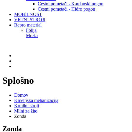
Cestni pometači - Kardanski pogon
Cestni pometači - Hidro pogon
MOBILNOST
VRTNI STROJI
Repro material
Folija
Mreža
Splošno
Domov
Kmetijska mehanizacija
Krmilni stroji
Mlini za žito
Zonda
Zonda