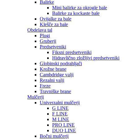
Balirke
Mini balirke za okrogle bale
Balirke za kockaste bale
Ovijalke za bale
Klešče za bale
Obdelava tal
Plugi
Gruberji
Predsetveniki
Fiksni predsetveniki
Hidravlično zložljivi predsetveniki
Globinski podrahljači
Krožne brane
Cambdridge valji
Rezalni valji
Freze
Travniške brane
Mulčerji
Univerzalni mulčerji
G LINE
F LINE
M LINE
PRO LINE
DUO LINE
Bočni mulčerji