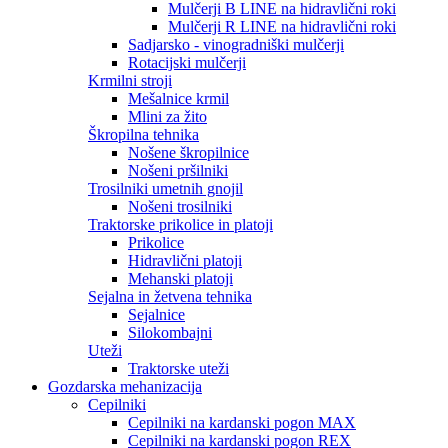
Mulčerji B LINE na hidravlični roki
Mulčerji R LINE na hidravlični roki
Sadjarsko - vinogradniški mulčerji
Rotacijski mulčerji
Krmilni stroji
Mešalnice krmil
Mlini za žito
Škropilna tehnika
Nošene škropilnice
Nošeni pršilniki
Trosilniki umetnih gnojil
Nošeni trosilniki
Traktorske prikolice in platoji
Prikolice
Hidravlični platoji
Mehanski platoji
Sejalna in žetvena tehnika
Sejalnice
Silokombajni
Uteži
Traktorske uteži
Gozdarska mehanizacija
Cepilniki
Cepilniki na kardanski pogon MAX
Cepilniki na kardanski pogon REX