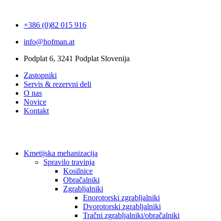
+386 (0)82 015 916
info@hofman.at
Podplat 6, 3241 Podplat Slovenija
Zastopniki
Servis & rezervni deli
O nas
Novice
Kontakt
Kmetijska mehanizacija
Spravilo travinja
Kosilnice
Obračalniki
Zgrabljalniki
Enorotorski zgrabljalniki
Dvorotorski zgrabljalniki
Tračni zgrabljalniki/obračalniki